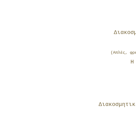
Διακοσ
(Απλές, φρ
Η
Διακοσμητικ