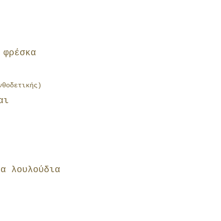
 φρέσκα
νθοδετικής)
αι
να λουλούδια