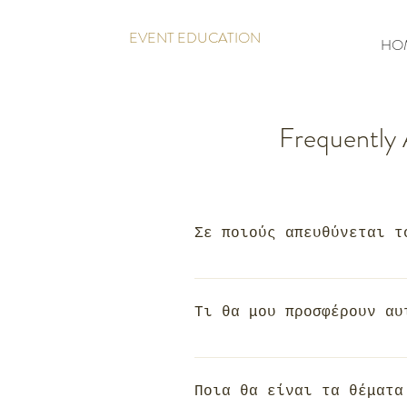
EVENT EDUCATION
HO
Frequently
Σε ποιούς απευθύνεται τ
Το πρόγραμμα απευθύνετα
εξελίξουν τις γνώσεις τ
Τι θα μου προσφέρουν αυ
Το πρόγραμμα σπουδών πρ
απόφοιτοι να είναι σε θ
Ποια θα είναι τα θέματα
επιμέλεια οργάνωσης και