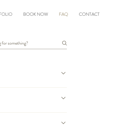
FOLIO
BOOK NOW
FAQ
CONTACT
ατίες που θα ήθελαν να
, έτσι ώστε οι
αλάβουν την συνολική