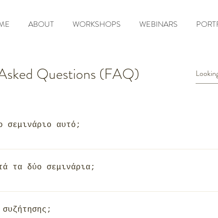
ME
ABOUT
WORKSHOPS
WEBINARS
PORT
 Asked Questions (FAQ)
ο σεμινάριο αυτό;
ι σε αρχάριους αλλά και σε έμπειρους επαγγελμ
ους με στόχο την κορυφή.
τά τα δύο σεμινάρια;
οσφέρει θεωρητική αλλά και πρακτική κατάρτιση
έση μετά την ολοκλήρωση του, να μπορούν να αν
 συζήτησης;
 διακόσμησης κάθε εκδήλωσης.