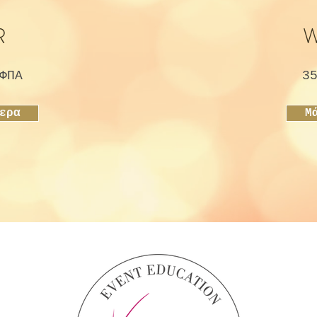
R
ΦΠΑ
3
ερα
Μ