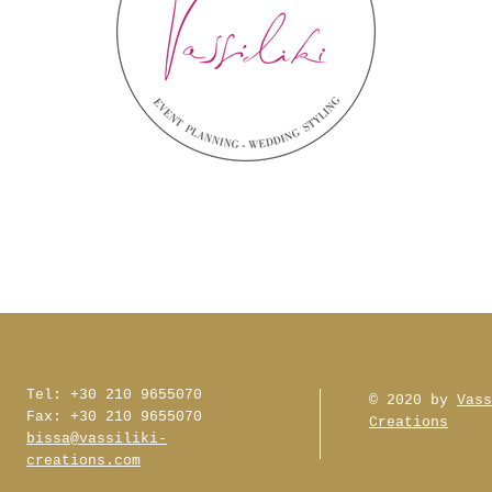
Tel: +30 210 9655070
© 2020 by
Vass
Fax: +30 210 9655070
Creations
bissa@vassiliki-
creations.com